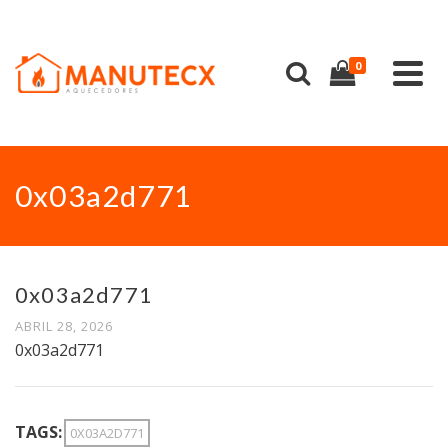
0
0x03a2d771
0x03a2d771
ABRIL 28, 2026
0x03a2d771
TAGS:
0X03A2D771