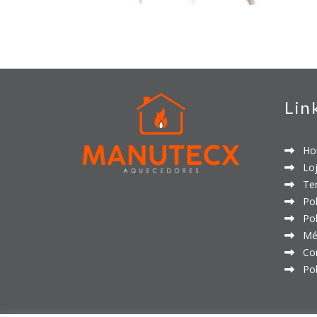
Lin
Ho
Loj
Ter
Polí
Polí
Mét
Con
Polí