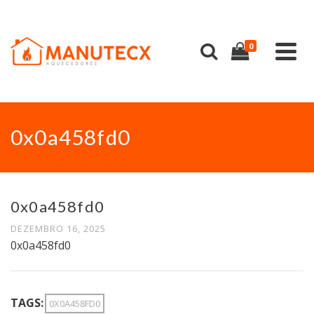
0
0x0a458fd0
0x0a458fd0
DEZEMBRO 16, 2025
0x0a458fd0
TAGS:
0X0A458FD0