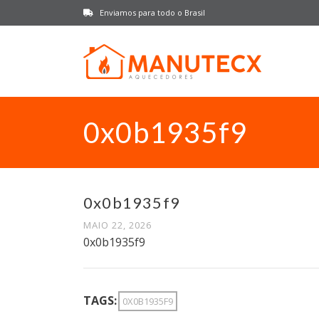
Enviamos para todo o Brasil
0x0b1935f9
0x0b1935f9
MAIO 22, 2026
0x0b1935f9
TAGS:
0X0B1935F9