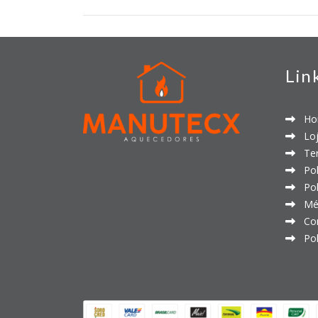
Lin
Ho
Loj
Ter
Polí
Polí
Mét
Con
Polí