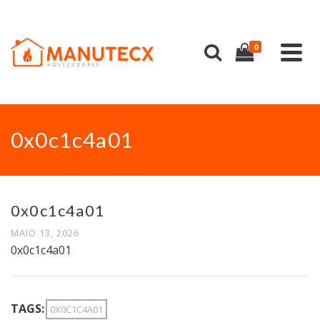
0
0x0c1c4a01
0x0c1c4a01
MAIO 13, 2026
0x0c1c4a01
TAGS:
0X0C1C4A01