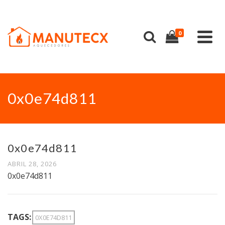
0
0x0e74d811
0x0e74d811
ABRIL 28, 2026
0x0e74d811
TAGS:
0X0E74D811