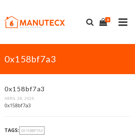
0
0x158bf7a3
0x158bf7a3
ABRIL 28, 2026
0x158bf7a3
TAGS:
0X158BF7A3