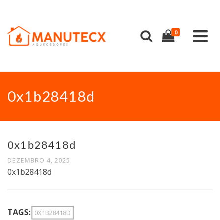
0
0x1b28418d
0x1b28418d
DEZEMBRO 4, 2025
0x1b28418d
TAGS:
0X1B28418D