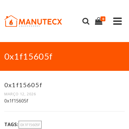
0
0x1f15605f
0x1f15605f
MARÇO 12, 2026
0x1f15605f
TAGS:
0X1F15605F