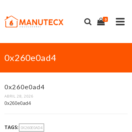
0
0x260e0ad4
0x260e0ad4
ABRIL 28, 2026
0x260e0ad4
TAGS:
0X260E0AD4