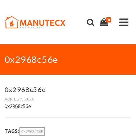
0
0x2968c56e
0x2968c56e
ABRIL 27, 2026
0x2968c56e
TAGS:
0X2968C56E