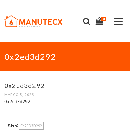
0
0x2ed3d292
0x2ed3d292
MARÇO 5, 2026
0x2ed3d292
TAGS:
0X2ED3D292