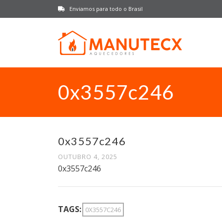
Enviamos para todo o Brasil
0x3557c246
0x3557c246
OUTUBRO 4, 2025
0x3557c246
TAGS:
0X3557C246