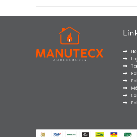
Lin
Ho
Loj
Ter
Polí
Polí
Mét
Con
Polí