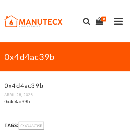
0
0x4d4ac39b
0x4d4ac39b
ABRIL 28, 2026
0x4d4ac39b
TAGS:
0X4D4AC39B