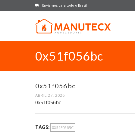
Enviamos para todo o Brasil
0x51f056bc
0x51f056bc
ABRIL 27, 2026
0x51f056bc
TAGS:
0X51F056BC