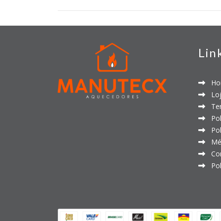
Lin
Ho
Loj
Ter
Polí
Polí
Mét
Con
Polí