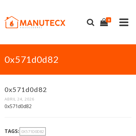
0
0x571d0d82
0x571d0d82
ABRIL 24, 2026
0x571d0d82
TAGS:
0X571D0D82