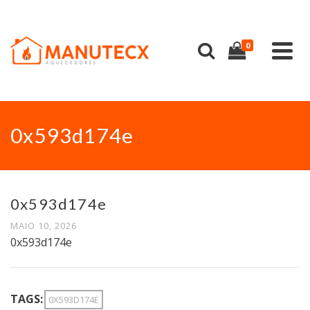
0
0x593d174e
0x593d174e
MAIO 10, 2026
0x593d174e
TAGS:
0X593D174E