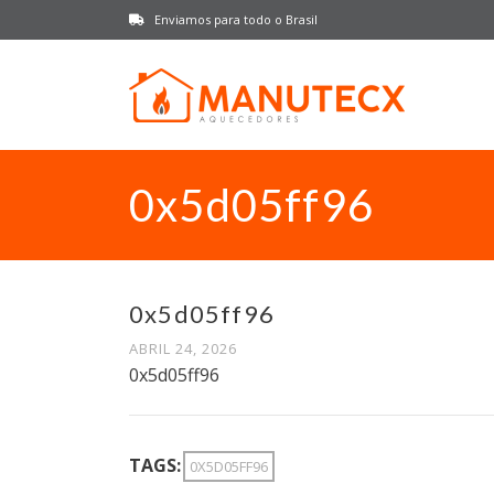
Enviamos para todo o Brasil
0x5d05ff96
0x5d05ff96
ABRIL 24, 2026
0x5d05ff96
TAGS:
0X5D05FF96