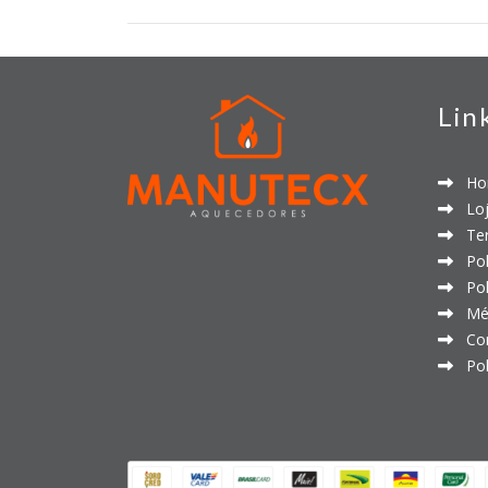
Lin
Ho
Loj
Ter
Polí
Polí
Mét
Con
Polí