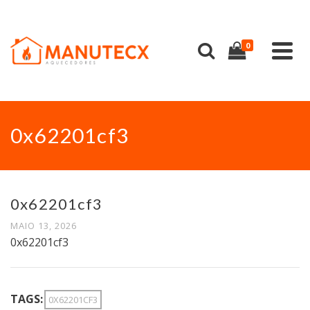
0
0x62201cf3
0x62201cf3
MAIO 13, 2026
0x62201cf3
TAGS:
0X62201CF3