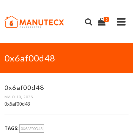
0
0x6af00d48
0x6af00d48
MAIO 10, 2026
0x6af00d48
TAGS:
0X6AF00D48