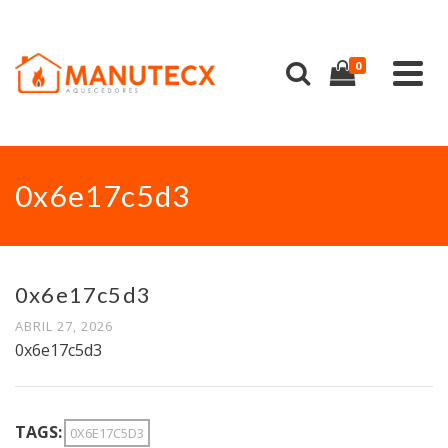
0
0x6e17c5d3
0x6e17c5d3
ABRIL 27, 2026
0x6e17c5d3
TAGS:
0X6E17C5D3