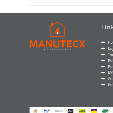
Lin
Ho
Loj
Ter
Polí
Polí
Mét
Con
Polí