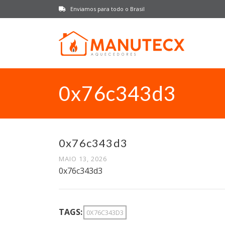
Enviamos para todo o Brasil
0x76c343d3
0x76c343d3
MAIO 13, 2026
0x76c343d3
TAGS:
0X76C343D3