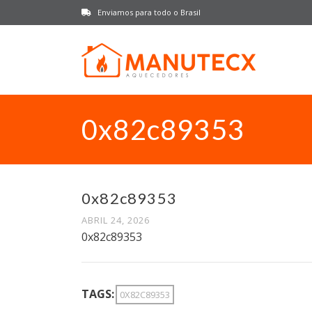
Enviamos para todo o Brasil
0x82c89353
0x82c89353
ABRIL 24, 2026
0x82c89353
TAGS:
0X82C89353