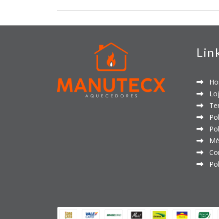
Lin
Ho
Loj
Ter
Polí
Polí
Mét
Con
Polí