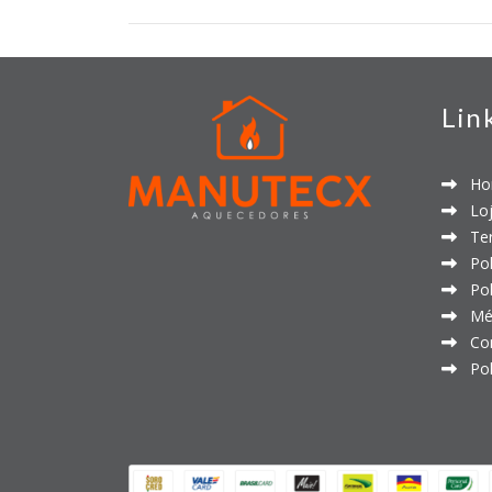
Lin
Ho
Loj
Ter
Polí
Polí
Mét
Con
Polí