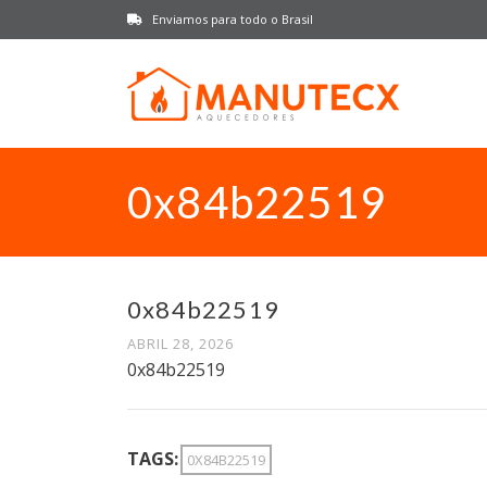
Enviamos para todo o Brasil
0x84b22519
0x84b22519
ABRIL 28, 2026
0x84b22519
TAGS:
0X84B22519