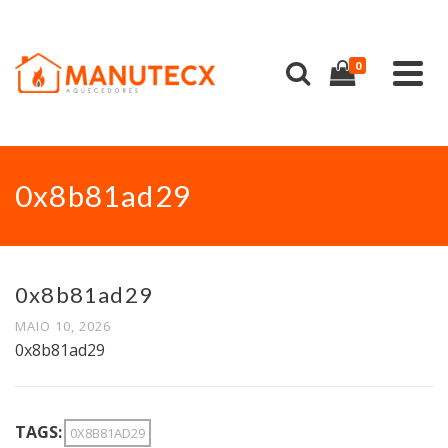
0
0x8b81ad29
0x8b81ad29
MAIO 10, 2026
0x8b81ad29
TAGS:
0X8B81AD29