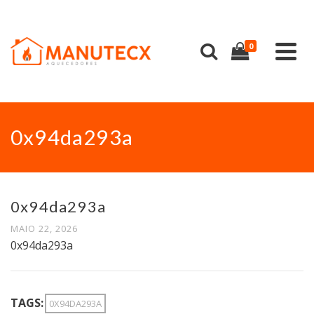
0
0x94da293a
0x94da293a
MAIO 22, 2026
0x94da293a
TAGS:
0X94DA293A