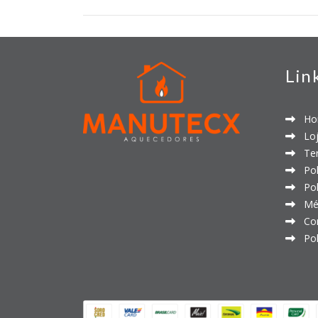
Lin
Ho
Loj
Ter
Polí
Polí
Mét
Con
Polí