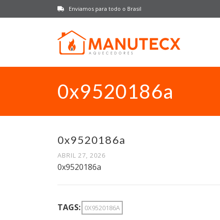
Enviamos para todo o Brasil
0x9520186a
0x9520186a
ABRIL 27, 2026
0x9520186a
TAGS:
0X9520186A