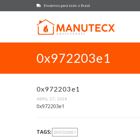
Enviamos para todo o Brasil
0x972203e1
0x972203e1
ABRIL 27, 2026
0x972203e1
TAGS:
0X972203E1