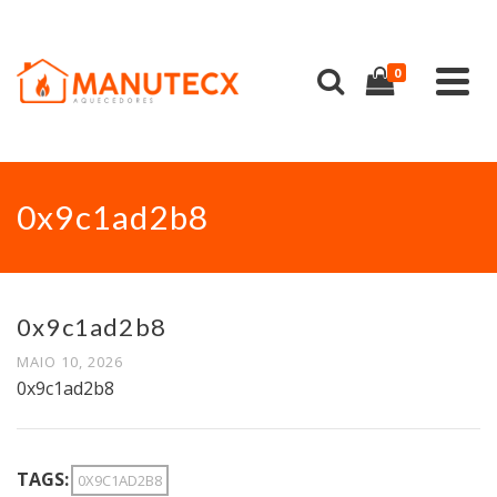
0
0x9c1ad2b8
0x9c1ad2b8
MAIO 10, 2026
0x9c1ad2b8
TAGS:
0X9C1AD2B8