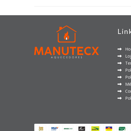
Lin
Ho
Loj
Ter
Polí
Polí
Mét
Con
Polí