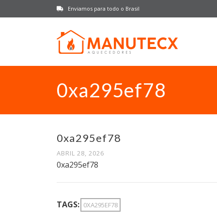
Enviamos para todo o Brasil
0xa295ef78
0xa295ef78
ABRIL 28, 2026
0xa295ef78
TAGS:
0XA295EF78