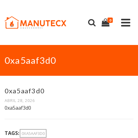
0
0xa5aaf3d0
0xa5aaf3d0
ABRIL 28, 2026
0xa5aaf3d0
TAGS:
0XA5AAF3D0