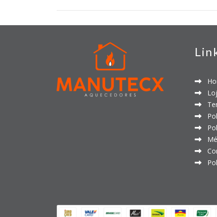
Lin
Ho
Loj
Ter
Polí
Polí
Mét
Con
Polí