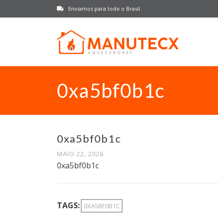
Enviamos para todo o Brasil
0xa5bf0b1c
0xa5bf0b1c
MAIO 22, 2026
0xa5bf0b1c
TAGS:
0XA5BF0B1C