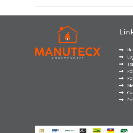
Lin
Ho
Loj
Ter
Polí
Polí
Mét
Con
Polí