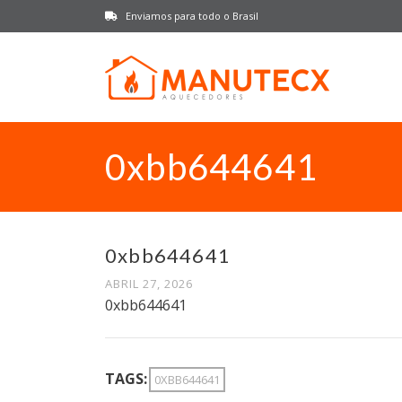
Enviamos para todo o Brasil
0xbb644641
0xbb644641
ABRIL 27, 2026
0xbb644641
TAGS:
0XBB644641