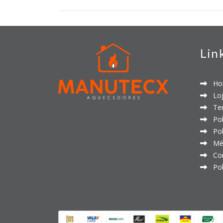
Lin
Ho
Loj
Ter
Polí
Polí
Mét
Con
Polí