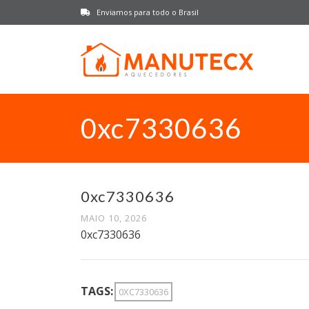
Enviamos para todo o Brasil
0xc7330636
0xc7330636
MAIO 10, 2026
0xc7330636
TAGS:
0XC7330636