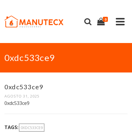
0
0xdc533ce9
0xdc533ce9
AGOSTO 31, 2025
0xdc533ce9
TAGS:
0XDC533CE9