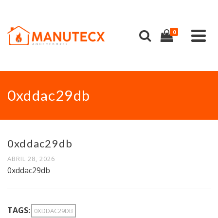
0
0xddac29db
0xddac29db
ABRIL 28, 2026
0xddac29db
TAGS:
0XDDAC29DB