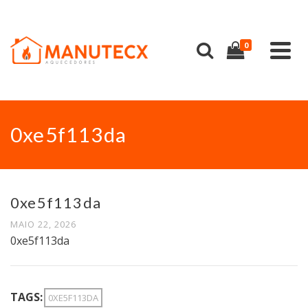
0
0xe5f113da
0xe5f113da
MAIO 22, 2026
0xe5f113da
TAGS:
0XE5F113DA