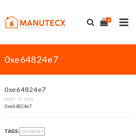
0
0xe64824e7
0xe64824e7
MAIO 10, 2026
0xe64824e7
TAGS:
0XE64824E7