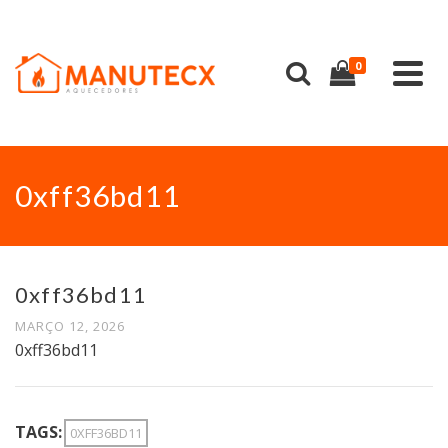
0
0xff36bd11
0xff36bd11
MARÇO 12, 2026
0xff36bd11
TAGS:
0XFF36BD11