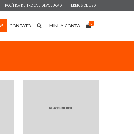
POLÍTICA DE TROCA E DEVOLUÇÃO
TERMOS DE USO
0
OS
CONTATO
MINHA CONTA