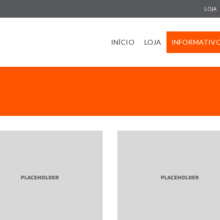
LOJA
INÍCIO
LOJA
INFORMATIV