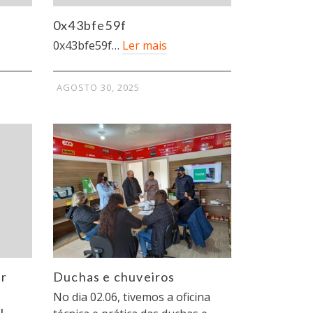
0x43bfe59f
0x43bfe59f…
Ler mais
AGOSTO 30, 2025
r
Duchas e chuveiros
No dia 02.06, tivemos a oficina
u