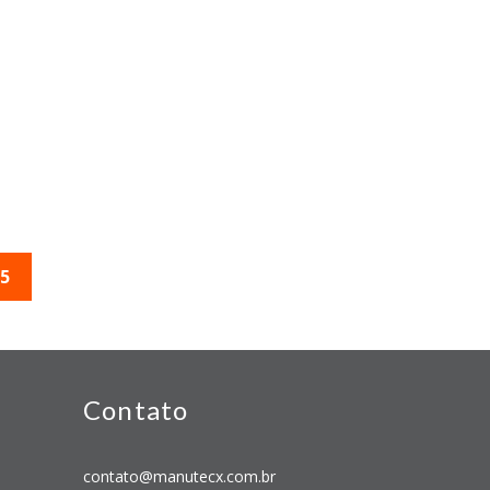
5
Contato
contato@manutecx.com.br