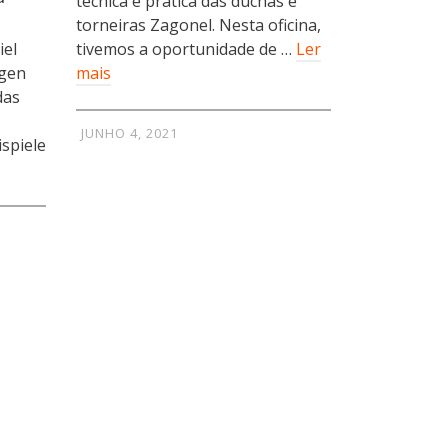
técnica e prática das duchas e
torneiras Zagonel. Nesta oficina,
iel
tivemos a oportunidade de …
Ler
gen
mais
das
JUNHO 4, 2021
ispiele