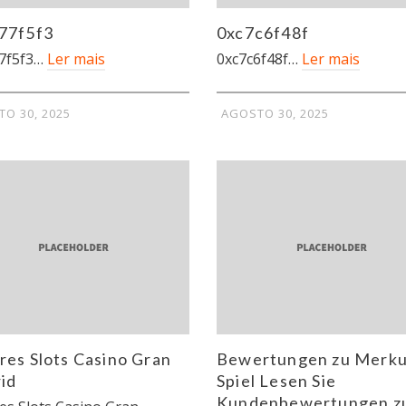
77f5f3
0xc7c6f48f
7f5f3…
Ler mais
0xc7c6f48f…
Ler mais
O 30, 2025
AGOSTO 30, 2025
res Slots Casino Gran
Bewertungen zu Merku
id
Spiel Lesen Sie
Kundenbewertungen z