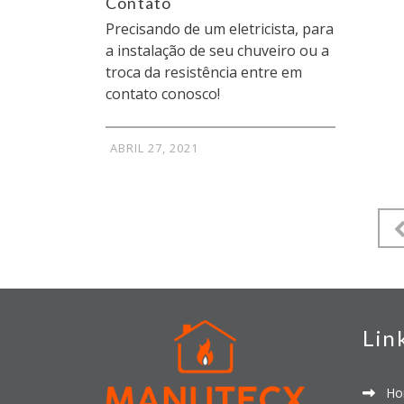
Contato
Precisando de um eletricista, para
a instalação de seu chuveiro ou a
troca da resistência entre em
contato conosco!
ABRIL 27, 2021
Lin
Ho