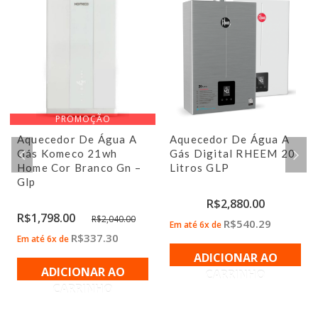
PROMOÇÃO
Aquecedor De Água A
Aquecedor De Água A
Gás Komeco 21wh
Gás Digital RHEEM 20
Home Cor Branco Gn –
Litros GLP
Glp
R$
2,880.00
R$
1,798.00
R$
2,040.00
R$
540.29
Em até 6x de
R$
337.30
Em até 6x de
ADICIONAR AO
ADICIONAR AO
CARRINHO
CARRINHO