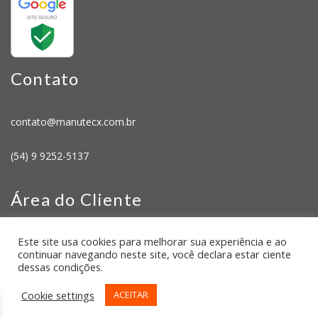
Contato
contato@manutecx.com.br
(54) 9 9252-5137
Área do Cliente
Este site usa cookies para melhorar sua experiência e ao
Minha Conta
continuar navegando neste site, você declara estar ciente
Meus Pedidos
dessas condições.
Cookie settings
ACEITAR
CNPJ: 43.054.318/0001-68 2026 Manutecx | Desenvolvido por:
TRONIC SITES