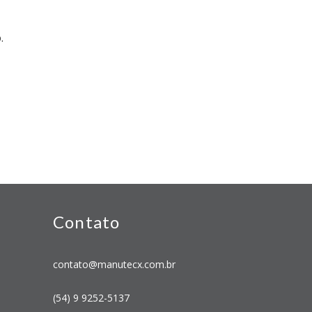
.
Contato
contato@manutecx.com.br
(54) 9 9252-5137