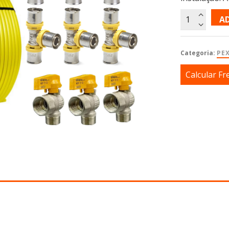
A
Categoria:
PE
Calcular Fr