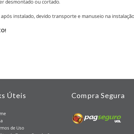
ser desmontado ou cortado.
após instalado, devido transporte e manuseio na instalação
ÇO!
ks Úteis
Compra Segura
me
a
mos de Uso