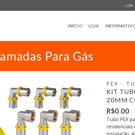
LOJA
INÍCIO
LOJA
INFORMATIV
camadas Para Gás
PEX - T
KIT TU
20MM C
R$
0.00
Tubo PEX pa
residenciais 
instalação. 