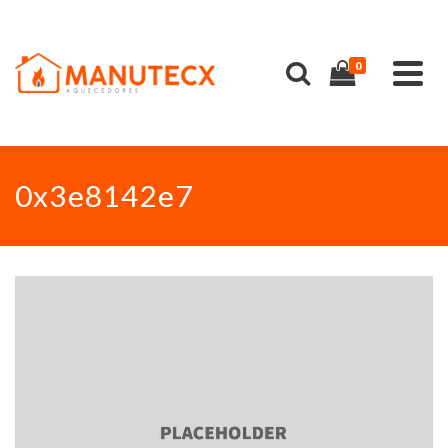
0
0x3e8142e7