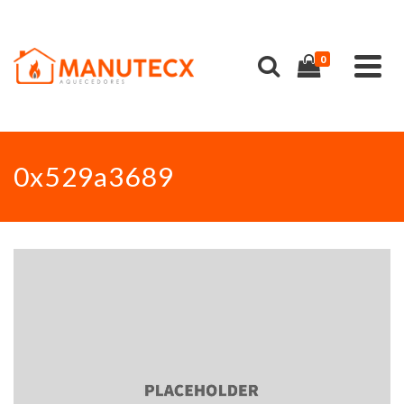
0
0x529a3689