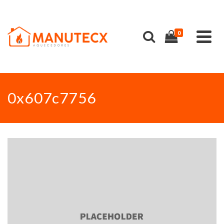
0
0x607c7756