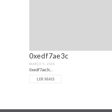
0xedf7ae3c
MARÇO 5, 2026
0xedf7ae3c…
LER MAIS